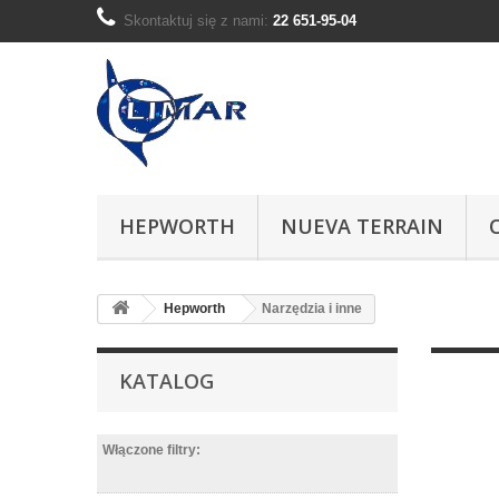
Skontaktuj się z nami:
22 651-95-04
HEPWORTH
NUEVA TERRAIN
Hepworth
Narzędzia i inne
KATALOG
Włączone filtry: