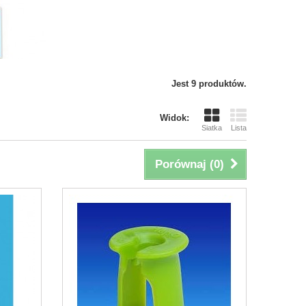
Jest 9 produktów.
Widok:
Siatka
Lista
Porównaj (
0
)