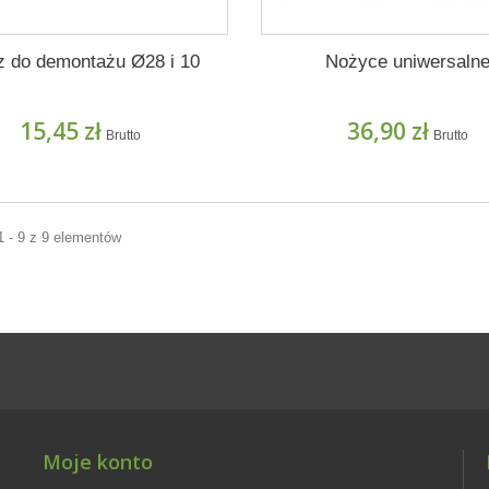
z do demontażu Ø28 i 10
Nożyce uniwersaln
15,45 zł
36,90 zł
Brutto
Brutto
1 - 9 z 9 elementów
Moje konto