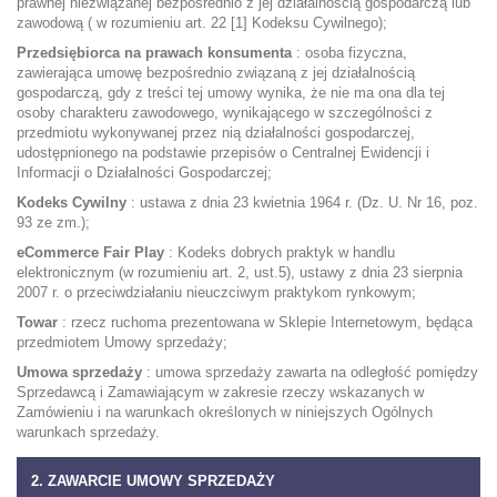
prawnej niezwiązanej bezpośrednio z jej działalnością gospodarczą lub
zawodową ( w rozumieniu art. 22 [1] Kodeksu Cywilnego);
Przedsiębiorca na prawach konsumenta
: osoba fizyczna,
zawierająca umowę bezpośrednio związaną z jej działalnością
gospodarczą, gdy z treści tej umowy wynika, że nie ma ona dla tej
osoby charakteru zawodowego, wynikającego w szczególności z
przedmiotu wykonywanej przez nią działalności gospodarczej,
udostępnionego na podstawie przepisów o Centralnej Ewidencji i
Informacji o Działalności Gospodarczej;
Kodeks Cywilny
: ustawa z dnia 23 kwietnia 1964 r. (Dz. U. Nr 16, poz.
93 ze zm.);
eCommerce Fair Play
: Kodeks dobrych praktyk w handlu
elektronicznym (w rozumieniu art. 2, ust.5), ustawy z dnia 23 sierpnia
2007 r. o przeciwdziałaniu nieuczciwym praktykom rynkowym;
Towar
: rzecz ruchoma prezentowana w Sklepie Internetowym, będąca
przedmiotem Umowy sprzedaży;
Umowa sprzedaży
: umowa sprzedaży zawarta na odległość pomiędzy
Sprzedawcą i Zamawiającym w zakresie rzeczy wskazanych w
Zamówieniu i na warunkach określonych w niniejszych Ogólnych
warunkach sprzedaży.
2. ZAWARCIE UMOWY SPRZEDAŻY