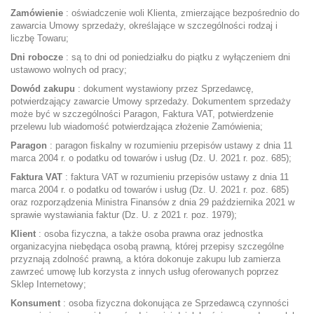
Zamówienie
: oświadczenie woli Klienta, zmierzające bezpośrednio do
zawarcia Umowy sprzedaży, określające w szczególności rodzaj i
liczbę Towaru;
Dni robocze
: są to dni od poniedziałku do piątku z wyłączeniem dni
ustawowo wolnych od pracy;
Dowód zakupu
: dokument wystawiony przez Sprzedawcę,
potwierdzający zawarcie Umowy sprzedaży. Dokumentem sprzedaży
może być w szczególności Paragon, Faktura VAT, potwierdzenie
przelewu lub wiadomość potwierdzająca złożenie Zamówienia;
Paragon
: paragon fiskalny w rozumieniu przepisów ustawy z dnia 11
marca 2004 r. o podatku od towarów i usług (Dz. U. 2021 r. poz. 685);
Faktura VAT
: faktura VAT w rozumieniu przepisów ustawy z dnia 11
marca 2004 r. o podatku od towarów i usług (Dz. U. 2021 r. poz. 685)
oraz rozporządzenia Ministra Finansów z dnia 29 października 2021 w
sprawie wystawiania faktur (Dz. U. z 2021 r. poz. 1979);
Klient
: osoba fizyczna, a także osoba prawna oraz jednostka
organizacyjna niebędąca osobą prawną, której przepisy szczególne
przyznają zdolność prawną, a która dokonuje zakupu lub zamierza
zawrzeć umowę lub korzysta z innych usług oferowanych poprzez
Sklep Internetowy;
Konsument
: osoba fizyczna dokonująca ze Sprzedawcą czynności