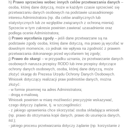
h)
Prawo sprzeciwu wobec innych celów przetwarzania danych
–
osoba, której dane dotyczą, może w każdym czasie sprzeciwić się
przetwarzaniu danych osobowych na podstawie uzasadnionego
interesu Administratora (np. dla celów analitycznych lub
statystycznych lub ze względów związanych z ochroną mienia).
Sprzeciw w tym zakresie powinien zawierać uzasadnienie oraz
podlega ocenie Administratora;
i)
Prawo wycofania zgody
– jeśli dane przetwarzane są na
podstawie zgody osoba, której dane dotyczą, ma prawo ją wycofać w
dowolnym momencie, co jednak nie wpływa na zgodność z prawem
przetwarzania dokonanego przed wycofaniem tej zgody;
j)
Prawo do skargi
– w przypadku uznania, że przetwarzanie danych
osobowych narusza przepisy RODO lub inne przepisy dotyczące
ochrony danych osobowych, osoba, której dane dotyczą, może
złożyć skargę do Prezesa Urzędu Ochrony Danych Osobowych.
Wniosek dotyczący realizacji praw podmiotów danych, można
złożyć:
- w formie pisemnej na adres Administratora;
- drogą e-mailową.
Wniosek powinien w miarę możliwości precyzyjnie wskazywać,
czego dotyczy żądanie, tj. w szczególności:
- z jakiego uprawnienia chce skorzystać osoba składająca wniosek
(np. prawo do otrzymania kopii danych, prawo do usunięcia danych,
itd.);
- jakiego procesu przetwarzania dotyczy żądanie (np. korzystanie z