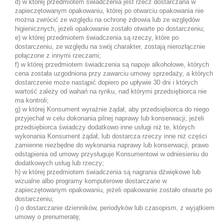
d) w której przedmiotem świadczenia jest rzecz dostarczana w
zapieczętowanym opakowaniu, której po otwarciu opakowania nie
można zwrócić ze względu na ochronę zdrowia lub ze względów
higienicznych, jeżeli opakowanie zostało otwarte po dostarczeniu;
e) w której przedmiotem świadczenia są rzeczy, które po
dostarczeniu, ze względu na swój charakter, zostają nierozłącznie
połączone z innymi rzeczami;
f) w której przedmiotem świadczenia są napoje alkoholowe, których
cena została uzgodniona przy zawarciu umowy sprzedaży, a których
dostarczenie może nastąpić dopiero po upływie 30 dni i których
wartość zależy od wahań na rynku, nad którymi przedsiębiorca nie
ma kontroli;
g) w której Konsument wyraźnie żądał, aby przedsiębiorca do niego
przyjechał w celu dokonania pilnej naprawy lub konserwacji; jeżeli
przedsiębiorca świadczy dodatkowo inne usługi niż te, których
wykonania Konsument żądał, lub dostarcza rzeczy inne niż części
zamienne niezbędne do wykonania naprawy lub konserwacji, prawo
odstąpienia od umowy przysługuje Konsumentowi w odniesieniu do
dodatkowych usług lub rzeczy;
h) w której przedmiotem świadczenia są nagrania dźwiękowe lub
wizualne albo programy komputerowe dostarczane w
zapieczętowanym opakowaniu, jeżeli opakowanie zostało otwarte po
dostarczeniu;
i) o dostarczanie dzienników, periodyków lub czasopism, z wyjątkiem
umowy o prenumeratę;