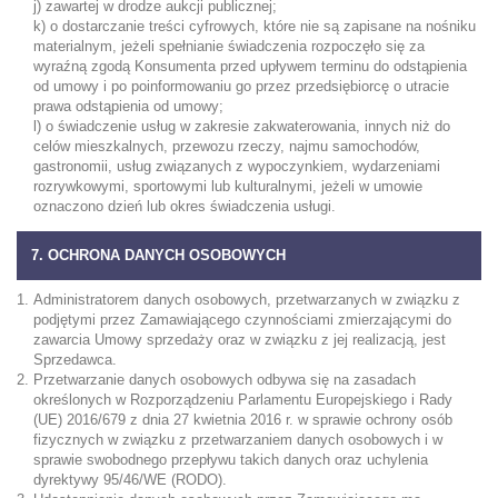
j) zawartej w drodze aukcji publicznej;
k) o dostarczanie treści cyfrowych, które nie są zapisane na nośniku
materialnym, jeżeli spełnianie świadczenia rozpoczęło się za
wyraźną zgodą Konsumenta przed upływem terminu do odstąpienia
od umowy i po poinformowaniu go przez przedsiębiorcę o utracie
prawa odstąpienia od umowy;
l) o świadczenie usług w zakresie zakwaterowania, innych niż do
celów mieszkalnych, przewozu rzeczy, najmu samochodów,
gastronomii, usług związanych z wypoczynkiem, wydarzeniami
rozrywkowymi, sportowymi lub kulturalnymi, jeżeli w umowie
oznaczono dzień lub okres świadczenia usługi.
7. OCHRONA DANYCH OSOBOWYCH
Administratorem danych osobowych, przetwarzanych w związku z
podjętymi przez Zamawiającego czynnościami zmierzającymi do
zawarcia Umowy sprzedaży oraz w związku z jej realizacją, jest
Sprzedawca.
Przetwarzanie danych osobowych odbywa się na zasadach
określonych w Rozporządzeniu Parlamentu Europejskiego i Rady
(UE) 2016/679 z dnia 27 kwietnia 2016 r. w sprawie ochrony osób
fizycznych w związku z przetwarzaniem danych osobowych i w
sprawie swobodnego przepływu takich danych oraz uchylenia
dyrektywy 95/46/WE (RODO).