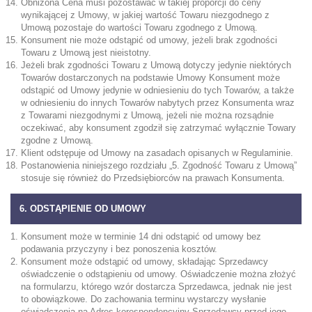
Obniżona Cena musi pozostawać w takiej proporcji do ceny
wynikającej z Umowy, w jakiej wartość Towaru niezgodnego z
Umową pozostaje do wartości Towaru zgodnego z Umową.
Konsument nie może odstąpić od umowy, jeżeli brak zgodności
Towaru z Umową jest nieistotny.
Jeżeli brak zgodności Towaru z Umową dotyczy jedynie niektórych
Towarów dostarczonych na podstawie Umowy Konsument może
odstąpić od Umowy jedynie w odniesieniu do tych Towarów, a także
w odniesieniu do innych Towarów nabytych przez Konsumenta wraz
z Towarami niezgodnymi z Umową, jeżeli nie można rozsądnie
oczekiwać, aby konsument zgodził się zatrzymać wyłącznie Towary
zgodne z Umową.
Klient odstępuje od Umowy na zasadach opisanych w Regulaminie.
Postanowienia niniejszego rozdziału „5. Zgodność Towaru z Umową”
stosuje się również do Przedsiębiorców na prawach Konsumenta.
6. ODSTĄPIENIE OD UMOWY
Konsument może w terminie 14 dni odstąpić od umowy bez
podawania przyczyny i bez ponoszenia kosztów.
Konsument może odstąpić od umowy, składając Sprzedawcy
oświadczenie o odstąpieniu od umowy. Oświadczenie można złożyć
na formularzu, którego wzór dostarcza Sprzedawca, jednak nie jest
to obowiązkowe. Do zachowania terminu wystarczy wysłanie
oświadczenia na Adres korespondencyjny Sprzedawcy przed jego