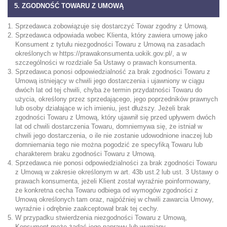
5. ZGODNOŚĆ TOWARU Z UMOWĄ
Sprzedawca zobowiązuje się dostarczyć Towar zgodny z Umową.
Sprzedawca odpowiada wobec Klienta, który zawiera umowę jako
Konsument z tytułu niezgodności Towaru z Umową na zasadach
określonych w
https://prawakonsumenta.uokik.gov.pl/
, a w
szczególności w rozdziale 5a Ustawy o prawach konsumenta.
Sprzedawca ponosi odpowiedzialność za brak zgodności Towaru z
Umową istniejący w chwili jego dostarczenia i ujawniony w ciągu
dwóch lat od tej chwili, chyba że termin przydatności Towaru do
użycia, określony przez sprzedającego, jego poprzedników prawnych
lub osoby działające w ich imieniu, jest dłuższy. Jeżeli brak
zgodności Towaru z Umową, który ujawnił się przed upływem dwóch
lat od chwili dostarczenia Towaru, domniemywa się, że istniał w
chwili jego dostarczenia, o ile nie zostanie udowodnione inaczej lub
domniemania tego nie można pogodzić ze specyfiką Towaru lub
charakterem braku zgodności Towaru z Umową.
Sprzedawca nie ponosi odpowiedzialności za brak zgodności Towaru
z Umową w zakresie określonym w art. 43b ust.2 lub ust. 3 Ustawy o
prawach konsumenta, jeżeli Klient został wyraźnie poinformowany,
że konkretna cecha Towaru odbiega od wymogów zgodności z
Umową określonych tam oraz, najpóźniej w chwili zawarcia Umowy,
wyraźnie i odrębnie zaakceptował brak tej cechy.
W przypadku stwierdzenia niezgodności Towaru z Umową,
Konsument może żądać jego naprawy lub wymiany.