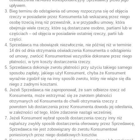
upływem.
Bieg terminu do odstąpienia od umowy rozpoczyna się od objęcia
rzeczy w posiadanie przez Konsumenta lub wskazaną przez niego
osobę trzecią inną niż przewoźnik, a w przypadku umowy, która
obejmuje wiele rzeczy, które są dostarczane osobno, partiami lub w
częściach – od objęcia w posiadanie ostatniej rzeczy, partii lub
części.
Sprzedawca ma obowiązek niezwłocznie, nie później niż w terminie
14 dni od dnia otrzymania oświadczenia Konsumenta o odstąpieniu
od umowy, zwrócić Konsumentowi wszystkie dokonane przez niego
płatności, w tym koszty dostarczenia rzeczy.
Sprzedawca dokonuje zwrotu płatności przy użyciu takiego samego
sposobu zapłaty, jakiego użył Konsument, chyba że Konsument
wyraźnie zgodził się na inny sposób zwrotu, który nie wiąże się dla
niego z żadnymi kosztami.
Jeżeli Sprzedawca nie zaproponował, że sam odbierze rzecz od
Konsumenta, może wstrzymać się ze zwrotem płatności
otrzymanych od Konsumenta do chwili otrzymania rzeczy z
powrotem lub dostarczenia przez Konsumenta dowodu jej odesłania,
w zależności od tego, które zdarzenie nastąpi wcześniej.
Jeżeli Konsument wybrał sposób dostarczenia rzeczy inny niż
najtańszy zwykły sposób dostarczenia oferowany przez Sprzedawcę,
Sprzedawca nie jest zobowiązany do zwrotu Konsumentowi
poniesionych przez niego dodatkowych kosztów.