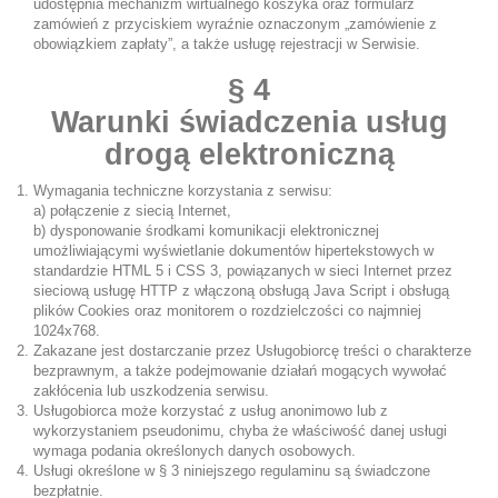
udostępnia mechanizm wirtualnego koszyka oraz formularz
zamówień z przyciskiem wyraźnie oznaczonym „zamówienie z
obowiązkiem zapłaty”, a także usługę rejestracji w Serwisie.
§ 4
Warunki świadczenia usług
drogą elektroniczną
Wymagania techniczne korzystania z serwisu:
a) połączenie z siecią Internet,
b) dysponowanie środkami komunikacji elektronicznej
umożliwiającymi wyświetlanie dokumentów hipertekstowych w
standardzie HTML 5 i CSS 3, powiązanych w sieci Internet przez
sieciową usługę HTTP z włączoną obsługą Java Script i obsługą
plików Cookies oraz monitorem o rozdzielczości co najmniej
1024x768.
Zakazane jest dostarczanie przez Usługobiorcę treści o charakterze
bezprawnym, a także podejmowanie działań mogących wywołać
zakłócenia lub uszkodzenia serwisu.
Usługobiorca może korzystać z usług anonimowo lub z
wykorzystaniem pseudonimu, chyba że właściwość danej usługi
wymaga podania określonych danych osobowych.
Usługi określone w § 3 niniejszego regulaminu są świadczone
bezpłatnie.