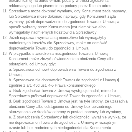
elektronicznej na adres e-mail, podany w treści zgłoszenia
reklamacyjnego lub pisemnie na podany przez Klienta adres.
Sprzedawca może dokonać wymiany, gdy Konsument żąda naprawy,
lub Sprzedawca może dokonać naprawy, gdy Konsument żąda
wymiany, jeżeli doprowadzenie do zgodności Towaru z Umową w
sposób wybrany przez Konsumenta jest niemożliwe albo
wymagałoby nadmiernych kosztów dla Sprzedawcy.
Jeżeli naprawa i wymiana są niemożliwe lub wymagałyby
nadmiernych kosztów dla Sprzedawcy, może on odmówić
doprowadzenia Towaru do zgodności z Umową.
W przypadku stwierdzenia niezgodności Towaru z Umową
Konsument może złożyć oświadczenie o obniżeniu Ceny albo
odstąpieniu od Umowy gdy:
a. Sprzedawca odmówił doprowadzenia Towaru do zgodności z
Umową,
b. Sprzedawca nie doprowadził Towaru do zgodności z Umową tj.
zgodnie z art. 43d ust. 4-6 Prawa konsumenckiego,
c. Brak zgodności Towaru z Umową występuje nadal, mimo że
Sprzedawca próbował doprowadzić Towar do zgodności z Umową,
d. Brak zgodności Towaru z Umową jest na tyle istotny, że uzasadnia
obniżenie Ceny albo odstąpienie od Umowy bez uprzedniego
skorzystania ze środków ochrony w postaci naprawy lub wymiany,
e. Z oświadczenia Sprzedawcy lub okoliczności wyraźnie wynika, że
nie doprowadzi on Towaru do zgodności z Umową w rozsądnym
czasie lub bez nadmiernych niedogodności dla Konsumenta.