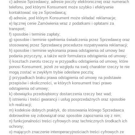
c) adresie Sprzedawcy, adresie poczty elektronicznej oraz numerach
telefonu, pod którymi Konsument może szybko i efektywnie
kontaktować się ze Sprzedawcą;
d) adresie, pod którym Konsument może składać reklamacje;
e) łącznej cenie Zamówienia wraz z podatkami i opłatami za
transport;
f) sposobie i terminie zapłaty;
g) sposobie i terminie spełnienia świadczenia przez Sprzedawcę oraz
stosowanej przez Sprzedawcę procedurze rozpatrywania reklamacji;
h) sposobie i terminie wykonania prawa odstąpienia od umowy bez
podania przyczyny, a także wzór formularza odstąpienia od umowy;
i) kosztach zwrotu rzeczy w przypadku odstąpienia od umowy, które
ponosi Konsument, jeżeli ze względu na swój charakter rzeczy te nie
mogą zostać w zwykłym trybie odesłane pocztą;
j) przypadkach braku prawa odstąpienia od umowy na podstawie
przepisów i okoliczności, w których konsument traci prawo
odstąpienia od umowy;
k) obowiązku przedsiębiorcy dostarczenia rzeczy bez wad;
l) istnieniu i treści gwarancji i usług posprzedażnych oraz sposobie
ich realizacji;
m) kodeksie dobrych praktyk, do stosowania którego Sprzedawca
dobrowolnie się zobowiązał oraz sposobie zapoznania się z nim;
n) funkcjonalności treści cyfrowych oraz technicznych środkach ich
ochrony;
o) mających znaczenie interoperacyjnościach treści cyfrowych ze