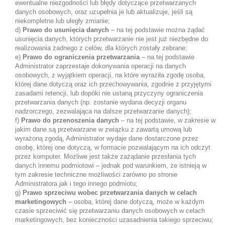
ewentualne niezgodności lub błędy dotyczące przetwarzanych
danych osobowych, oraz uzupełnia je lub aktualizuje, jeśli są
niekompletne lub uległy zmianie;
d)
Prawo do usunięcia danych
– na tej podstawie można żądać
usunięcia danych, których przetwarzanie nie jest już niezbędne do
realizowania żadnego z celów, dla których zostały zebrane;
e)
Prawo do ograniczenia przetwarzania
– na tej podstawie
Administrator zaprzestaje dokonywania operacji na danych
osobowych, z wyjątkiem operacji, na które wyraziła zgodę osoba,
której dane dotyczą oraz ich przechowywania, zgodnie z przyjętymi
zasadami retencji, lub dopóki nie ustaną przyczyny ograniczenia
przetwarzania danych (np. zostanie wydana decyzji organu
nadzorczego, zezwalająca na dalsze przetwarzanie danych);
f)
Prawo do przenoszenia danych
– na tej podstawie, w zakresie w
jakim dane są przetwarzane w związku z zawartą umową lub
wyrażoną zgodą, Administrator wydaje dane dostarczone przez
osobę, której one dotyczą, w formacie pozwalającym na ich odczyt
przez komputer. Możliwe jest także zażądanie przesłania tych
danych innemu podmiotowi – jednak pod warunkiem, że istnieją w
tym zakresie techniczne możliwości zarówno po stronie
Administratora jak i tego innego podmiotu;
g)
Prawo sprzeciwu wobec przetwarzania danych w celach
marketingowych
– osoba, której dane dotyczą, może w każdym
czasie sprzeciwić się przetwarzaniu danych osobowych w celach
marketingowych, bez konieczności uzasadnienia takiego sprzeciwu;