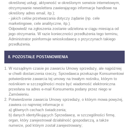
określonej usługi, aktywność w określonym serwisie internetowym,
otrzymywanie newslettera zawierającego informacje handlowe na
określony adres email, itp.);
- jakich celów przetwarzania dotyczy żądanie (np. cele
marketingowe, cele analityczne, itp.).
Odpowiedź na zgłoszenia zostanie udzielona w ciągu miesiąca od
jego otrzymania. W razie konieczności przedłużenia tego terminu,
Administrator poinformuje wnioskodawcę o przyczynach takiego
przedłużenia.
8. POZOSTAŁE POSTANOWIENIA
W rozsądnym czasie po zawarciu Umowy sprzedaży, ale najpóźniej
w chwili dostarczenia rzeczy, Sprzedawca przekazuje Konsumentowi
potwierdzenie zawarcia tej umowy na trwałym nośniku, którym to
nośnikiem w szczególności może być wiadomość elektroniczna
przesłana na adres e-mail Konsumenta podany przez niego w
Zamówieniu.
Potwierdzenie zawarcia Umowy sprzedaży, o którym mowa powyżej,
zawiera co najmniej informacje o:
a) głównych cechach świadczenia;
b) danych identyfikujących Sprzedawcę, w szczególności firmę,
organ, który zarejestrował działalność gospodarczą, a także
numerze, pod którym został zarejestrowany;