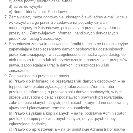
c) adres poczty elektronicznej e-mail
d) adres do wysyłki
e) Numer Identyfikacji Podatkowej
Zamawiający może dobrowolnie udostępnić swój adres e-mail w celu
wykorzystania go przez Sprzedawcę na potrzeby działań
marketingowych Sprzedawcy, polegających przede wszystkim na
przesyłaniu Zamawiającym informacji handlowych dotyczących
produktów i usług Sprzedawcy.
Sprzedawca zapewnia odpowiednie środki techniczne i organizacyjne
zapewniające bezpieczeństwo danych osobowych udostępnionych
przez Zamawiającego, w szczególności uniemożliwiające dostęp do
nich osobom trzecim lub ich przetwarzanie z naruszeniem przepisów
prawa, zapobiegające utracie danych, ich uszkodzeniu lub
zniszczeniu.
Zamawiającemu przysługuje prawo:
a)
Prawo do informacji o przetwarzaniu danych
osobowych – na
tej podstawie osobie zgłaszającej takie żądanie Administrator
przekazuje informację o przetwarzaniu danych osobowych, w tym
przede wszystkim o celach i podstawach prawnych przetwarzania,
zakresie posiadanych danych, podmiotach, którym dane osobowe są
ujawniane i planowanym terminie ich usunięcia;
b)
Prawo uzyskania kopii danych
– na tej podstawie Administrator
przekazuje kopię przetwarzanych danych, dotyczących osoby
zgłaszającej żądanie;
c)
Prawo do sprostowania
– na tej podstawie Administrator usuwa