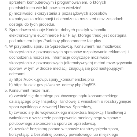
sprzętem komputerowym i programowaniem, o których
przedsiębiorca wie lub powinien wiedzieć;
p) możliwości skorzystania z pozasądowych sposobów
rozpatrywania reklamacji i dochodzenia roszczeń oraz zasadach
dostępu do tych procedur.
Sprzedawca stosuje Kodeks dobrych praktyk w handlu
elektronicznym eCommerce Fair Play, którego treść jest dostępna
pod adresem
https://safebuy.pl/ecommerce-fair-play
W przypadku sporu ze Sprzedawcą, Konsument ma możliwość
skorzystania z pozasądowych sposobów rozpatrywania reklamacji i
dochodzenia roszczeń. Informacje dotyczące możliwości
skorzystania z pozasądowych (alternatywnych) metod rozwiązywania
sporów, w tym w drodze mediacji znajdują się pod następującymi
adresami:
a)
https://uokik.gov.pl/spory_konsumenckie.php
b)
https://uokik.gov.pl/wazne_adresy.php#faq595
Konsument może m.in.:
a) zwrócić się do stałego polubownego sądu konsumenckiego
działającego przy Inspekcji Handlowej z wnioskiem o rozstrzygnięcie
sporu wynikłego z zawartej Umowy Sprzedaży,
b) zwrócić się do wojewódzkiego inspektora Inspekcji Handlowej z
wnioskiem o wszczęcie postępowania mediacyjnego w sprawie
polubownego zakończenia sporu ze Sprzedawcą,
c) uzyskać bezpłatną pomoc w sprawie rozstrzygnięcia sporu,
korzystając z bezpłatnej pomocy powiatowego lub miejskiego