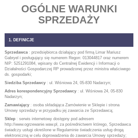
OGÓLNE WARUNKI
SPRZEDAŻY
1. DEFINICJE
Sprzedawca
: przedsiębiorca działający pod firmą Limar Mariusz
Gabryel i posługujący się numerem Regon: 013044817 oraz numerem
NIP: 5251291084, wpisany do Centralnej Ewidencji i Informacji o
Działalności Gospodarczej RP prowadzonej przez ministra właściwego
ds. gospodarki;
Siedziba Sprzedawcy
: ul. Wiśniowa 24, 05-830 Nadarzyn;
Adres korespondencyjny Sprzedawcy
: ul. Wiśniowa 24, 05-830
Nadarzyn;
Zamawiający
: osoba składająca Zamówienie w Sklepie i strona
Umowy sprzedaży w przypadku jej zawarcia ze Sprzedawcą;
Sklep
: serwis internetowy dostępny pod adresem
http://www.ogrzewanie.waw.pl, za pośrednictwem którego, Sprzedawca
świadczy usługi określone w Regulaminie świadczenia usług drogą
elektroniczną w celu doprowadzenia do zawarcia Umowy sprzedaży;