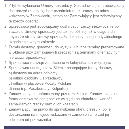
Z tytułu wykonania Umowy sprzedaży, Sprzedawca jest zobowiązany
dostarczyć rzeczy będące przedmiotem tej umowy na adres
wskazany w Zamówieniu, natomiast Zamawiający jest zobowiązany
te rzeczy odebrać.
Sprzedawca jest zobowiązany dostarczyć rzeczy niezwłocznie po
zawarciu Umowy sprzedaży jednak nie później niż w ciągu 3 dni,
chyba że strony Umowy sprzedaży dokonały innego indywidualnego
uzgodnienia w tym zakresie.
Termin dostawy, gotowości do wysyłki lub inne terminy prezentowane
w Sklepie przy zamawianych rzeczach są terminami orientacyjnymi i
nie wiążą Sprzedawcy.
Sprzedawca realizuje Zamówienia w kolejności ich wpłynięcia.
Sprzedawca udostępnia w Sklepie następujące formy dostawy:
a) dostawa na adres odbiorcy
b) odbiór osobisty u sprzedawcy
c) odbiór w placówce Poczty Polskiej
d) inne (np. Paczkomaty, Kolporter)
Zamawiający jest informowany przed złożeniem Zamówienia jakie
formy dostawy są dostępne ze względu na charakter i wartość
zamawianych rzeczy oraz o ich kosztach.
Zamawiający ma prawo do sprawdzenia stanu przesyłki po jej
dostarczeniu na miejsce wskazane w zamówieniu i przed jej
odbiorem od przewoźnika.