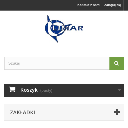
Kontakt z nami
Zaloguj się
Koszyk
(pusty)
ZAKŁADKI