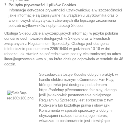
Polityka prywatności i plików Cookies
Informacje dotyczące prywatności użytkowników, a w szczególności
jakie informacje są zapisywane na urządzeniu użytkownika oraz o
anonimowych statystykach zbieranych dla lepszego zrozumienia
potrzeb użytkowników i optymalizacji Sklepu.
Obsługa Sklepu udziela wyczerpujących informacji w języku polskim
odnośnie cech towarów dostępnych w Sklepie oraz w kwestiach
związanych z Regulaminem Sprzedaży. Obsługa jest dostępna
telefonicznie pod numerem 226519404 w godzinach 10-18 w dni
robocze, jak również za pośrednictwem poczty elektronicznej na adres
limar@ogrzewanie.waw.pl, na którą obsługa odpowiada w terminie do 48
godzin.
Sprzedawca stosuje Kodeks dobrych praktyk w
handlu elektronicznym eCommerce Fair Play,
którego treść jest dostępna pod adresem
https://safebuy.pl/ecommerce-fair-play
, dlatego
jeśli jakiekolwiek postanowienie niniejszego
Regulaminu Sprzedaży jest sprzeczne z tym
Kodeksem lub kształtuje prawa i obowiązki
Konsumenta w sposób sprzeczny z dobrymi
obyczajami i rażąco narusza jego interes,
wówczas to postanowienie jest niewiążące.