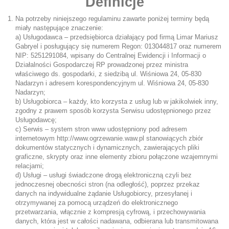
Definicje
Na potrzeby niniejszego regulaminu zawarte poniżej terminy będą
miały następujące znaczenie:
a) Usługodawca – przedsiębiorca działający pod firmą Limar Mariusz
Gabryel i posługujący się numerem Regon: 013044817 oraz numerem
NIP: 5251291084, wpisany do Centralnej Ewidencji i Informacji o
Działalności Gospodarczej RP prowadzonej przez ministra
właściwego ds. gospodarki, z siedzibą ul. Wiśniowa 24, 05-830
Nadarzyn i adresem korespondencyjnym ul. Wiśniowa 24, 05-830
Nadarzyn;
b) Usługobiorca – każdy, kto korzysta z usług lub w jakikolwiek inny,
zgodny z prawem sposób korzysta Serwisu udostępnionego przez
Usługodawcę;
c) Serwis – system stron www udostępniony pod adresem
internetowym http://www.ogrzewanie.waw.pl stanowiących zbiór
dokumentów statycznych i dynamicznych, zawierających pliki
graficzne, skrypty oraz inne elementy zbioru połączone wzajemnymi
relacjami;
d) Usługi – usługi świadczone drogą elektroniczną czyli bez
jednoczesnej obecności stron (na odległość), poprzez przekaz
danych na indywidualne żądanie Usługobiorcy, przesyłanej i
otrzymywanej za pomocą urządzeń do elektronicznego
przetwarzania, włącznie z kompresją cyfrową, i przechowywania
danych, która jest w całości nadawana, odbierana lub transmitowana