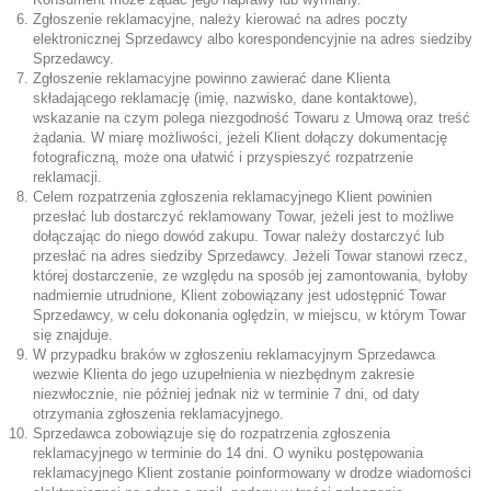
Zgłoszenie reklamacyjne, należy kierować na adres poczty
elektronicznej Sprzedawcy albo korespondencyjnie na adres siedziby
Sprzedawcy.
Zgłoszenie reklamacyjne powinno zawierać dane Klienta
składającego reklamację (imię, nazwisko, dane kontaktowe),
wskazanie na czym polega niezgodność Towaru z Umową oraz treść
żądania. W miarę możliwości, jeżeli Klient dołączy dokumentację
fotograficzną, może ona ułatwić i przyspieszyć rozpatrzenie
reklamacji.
Celem rozpatrzenia zgłoszenia reklamacyjnego Klient powinien
przesłać lub dostarczyć reklamowany Towar, jeżeli jest to możliwe
dołączając do niego dowód zakupu. Towar należy dostarczyć lub
przesłać na adres siedziby Sprzedawcy. Jeżeli Towar stanowi rzecz,
której dostarczenie, ze względu na sposób jej zamontowania, byłoby
nadmiernie utrudnione, Klient zobowiązany jest udostępnić Towar
Sprzedawcy, w celu dokonania oględzin, w miejscu, w którym Towar
się znajduje.
W przypadku braków w zgłoszeniu reklamacyjnym Sprzedawca
wezwie Klienta do jego uzupełnienia w niezbędnym zakresie
niezwłocznie, nie później jednak niż w terminie 7 dni, od daty
otrzymania zgłoszenia reklamacyjnego.
Sprzedawca zobowiązuje się do rozpatrzenia zgłoszenia
reklamacyjnego w terminie do 14 dni. O wyniku postępowania
reklamacyjnego Klient zostanie poinformowany w drodze wiadomości