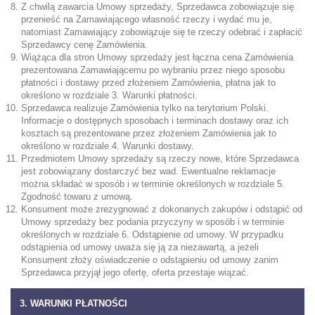
Z chwilą zawarcia Umowy sprzedaży, Sprzedawca zobowiązuje się
przenieść na Zamawiającego własność rzeczy i wydać mu je,
natomiast Zamawiający zobowiązuje się te rzeczy odebrać i zapłacić
Sprzedawcy cenę Zamówienia.
Wiążąca dla stron Umowy sprzedaży jest łączna cena Zamówienia
prezentowana Zamawiającemu po wybraniu przez niego sposobu
płatności i dostawy przed złożeniem Zamówienia, płatna jak to
określono w rozdziale 3. Warunki płatności.
Sprzedawca realizuje Zamówienia tylko na terytorium Polski.
Informacje o dostępnych sposobach i terminach dostawy oraz ich
kosztach są prezentowane przez złożeniem Zamówienia jak to
określono w rozdziale 4. Warunki dostawy.
Przedmiotem Umowy sprzedaży są rzeczy nowe, które Sprzedawca
jest zobowiązany dostarczyć bez wad. Ewentualne reklamacje
można składać w sposób i w terminie określonych w rozdziale 5.
Zgodność towaru z umową.
Konsument może zrezygnować z dokonanych zakupów i odstąpić od
Umowy sprzedaży bez podania przyczyny w sposób i w terminie
określonych w rozdziale 6. Odstąpienie od umowy. W przypadku
odstąpienia od umowy uważa się ją za niezawartą, a jeżeli
Konsument złoży oświadczenie o odstąpieniu od umowy zanim
Sprzedawca przyjął jego ofertę, oferta przestaje wiązać.
3. WARUNKI PŁATNOŚCI